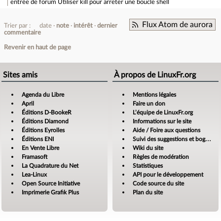
entrée de forum
Utiliser kill pour arreter une boucle shell
Flux Atom de aurora
Trier par :
date
note
intérêt
dernier
commentaire
Revenir en haut de page
Sites amis
À propos de LinuxFr.org
Agenda du Libre
Mentions légales
April
Faire un don
Éditions D-BookeR
L’équipe de LinuxFr.org
Éditions Diamond
Informations sur le site
Éditions Eyrolles
Aide / Foire aux questions
Éditions ENI
Suivi des suggestions et bogues
En Vente Libre
Wiki du site
Framasoft
Règles de modération
La Quadrature du Net
Statistiques
Lea-Linux
API pour le développement
Open Source Initiative
Code source du site
Imprimerie Grafik Plus
Plan du site