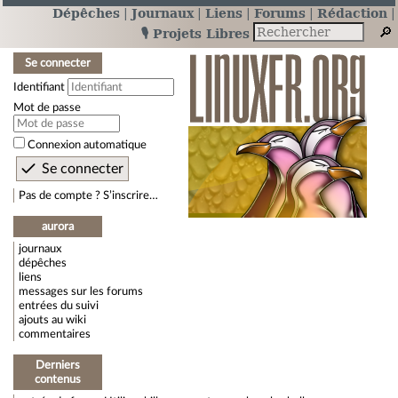
Dépêches
Journaux
Liens
Forums
Rédaction
🎙️ Projets Libres
Se connecter
Identifiant
Mot de passe
Connexion automatique
Pas de compte ? S’inscrire…
aurora
journaux
dépêches
liens
messages sur les forums
entrées du suivi
ajouts au wiki
commentaires
Derniers
contenus