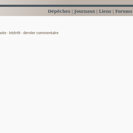
Dépêches
Journaux
Liens
Forums
note
intérêt
dernier commentaire
e