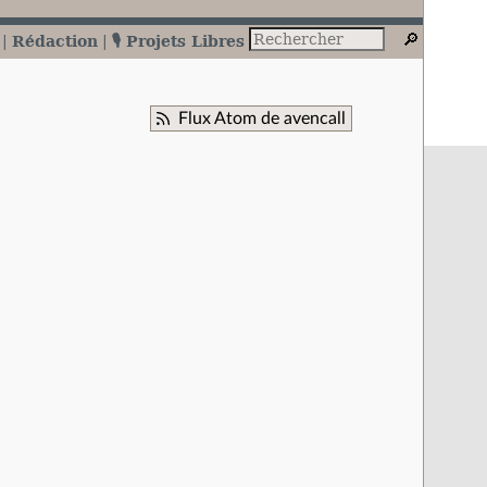
Rédaction
🎙️ Projets Libres
Flux Atom de avencall