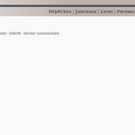
Dépêches
Journaux
Liens
Forums
note
intérêt
dernier commentaire
e