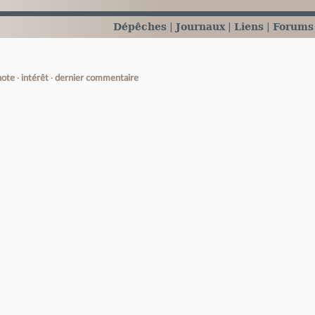
Dépêches
Journaux
Liens
Forums
note
intérêt
dernier commentaire
e