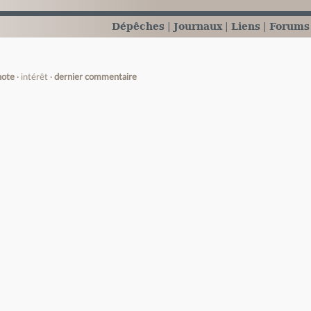
Dépêches
Journaux
Liens
Forums
note
intérêt
dernier commentaire
e