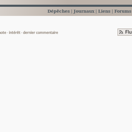
Dépêches
Journaux
Liens
Forums
Flu
note
intérêt
dernier commentaire
e