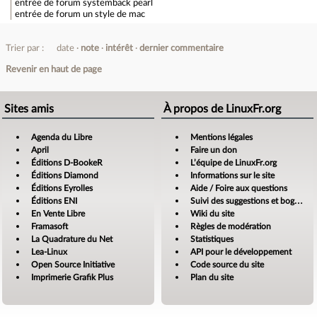
entrée de forum
systemback pearl
entrée de forum
un style de mac
Trier par :
date
note
intérêt
dernier commentaire
Revenir en haut de page
Sites amis
À propos de LinuxFr.org
Agenda du Libre
Mentions légales
April
Faire un don
Éditions D-BookeR
L’équipe de LinuxFr.org
Éditions Diamond
Informations sur le site
Éditions Eyrolles
Aide / Foire aux questions
Éditions ENI
Suivi des suggestions et bogues
En Vente Libre
Wiki du site
Framasoft
Règles de modération
La Quadrature du Net
Statistiques
Lea-Linux
API pour le développement
Open Source Initiative
Code source du site
Imprimerie Grafik Plus
Plan du site