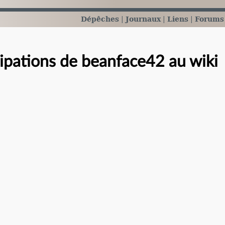
Dépêches
Journaux
Liens
Forums
cipations de beanface42 au wiki
e