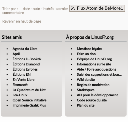
Flux Atom de BeMore1
Trier par :
date
note
intérêt
dernier
commentaire
Revenir en haut de page
Sites amis
À propos de LinuxFr.org
Agenda du Libre
Mentions légales
April
Faire un don
Éditions D-BookeR
L’équipe de LinuxFr.org
Éditions Diamond
Informations sur le site
Éditions Eyrolles
Aide / Foire aux questions
Éditions ENI
Suivi des suggestions et bogues
En Vente Libre
Wiki du site
Framasoft
Règles de modération
La Quadrature du Net
Statistiques
Lea-Linux
API pour le développement
Open Source Initiative
Code source du site
Imprimerie Grafik Plus
Plan du site