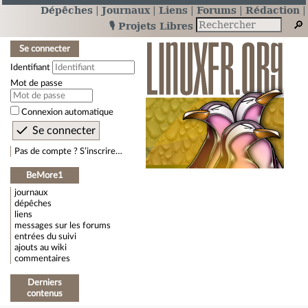
Dépêches
Journaux
Liens
Forums
Rédaction
🎙️ Projets Libres
Se connecter
Identifiant
Mot de passe
Connexion automatique
Pas de compte ? S’inscrire…
BeMore1
journaux
dépêches
liens
messages sur les forums
entrées du suivi
ajouts au wiki
commentaires
Derniers
contenus