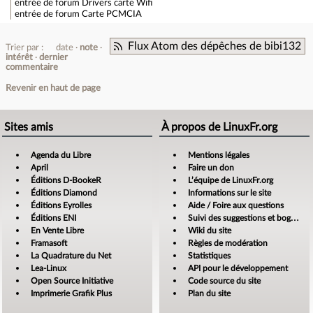
entrée de forum
Drivers carte Wifi
entrée de forum
Carte PCMCIA
Flux Atom des dépêches de bibi132
Trier par :
date
note
intérêt
dernier
commentaire
Revenir en haut de page
Sites amis
À propos de LinuxFr.org
Agenda du Libre
Mentions légales
April
Faire un don
Éditions D-BookeR
L’équipe de LinuxFr.org
Éditions Diamond
Informations sur le site
Éditions Eyrolles
Aide / Foire aux questions
Éditions ENI
Suivi des suggestions et bogues
En Vente Libre
Wiki du site
Framasoft
Règles de modération
La Quadrature du Net
Statistiques
Lea-Linux
API pour le développement
Open Source Initiative
Code source du site
Imprimerie Grafik Plus
Plan du site