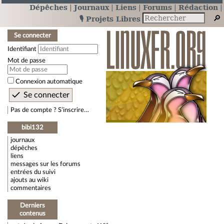
Dépêches
Journaux
Liens
Forums
Rédaction
🎙️ Projets Libres
Se connecter
Identifiant
Mot de passe
Connexion automatique
Pas de compte ? S’inscrire…
bibi132
journaux
dépêches
liens
messages sur les forums
entrées du suivi
ajouts au wiki
commentaires
Derniers
contenus