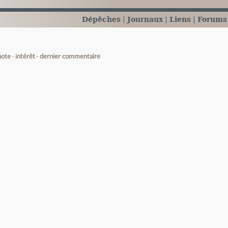
Dépêches
Journaux
Liens
Forums
note
intérêt
dernier commentaire
e