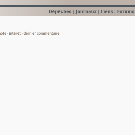
Dépêches
Journaux
Liens
Forums
note
intérêt
dernier commentaire
e