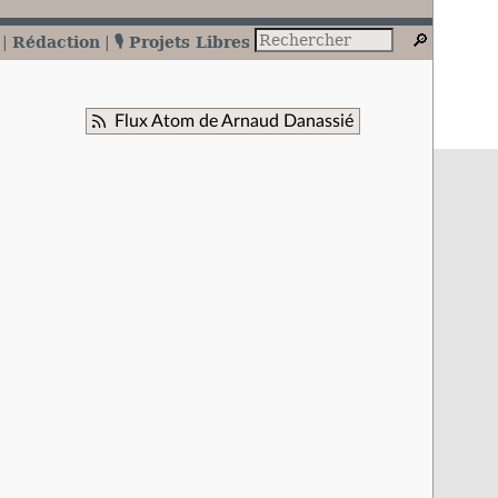
Rédaction
🎙️ Projets Libres
Flux Atom de Arnaud Danassié