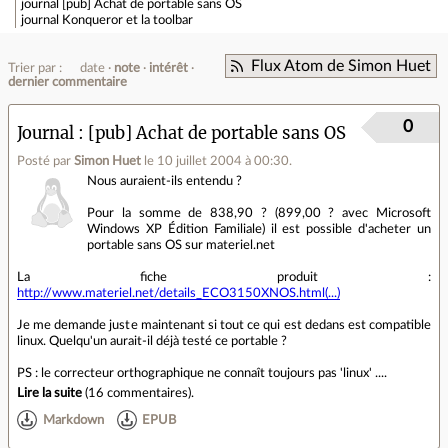
journal
[pub] Achat de portable sans OS
journal
Konqueror et la toolbar
Flux Atom de Simon Huet
Trier par :
date
note
intérêt
dernier commentaire
0
Journal
[pub] Achat de portable sans OS
Posté par
Simon Huet
le 10 juillet 2004 à 00:30
.
Nous auraient-ils entendu ?
Pour la somme de 838,90 ? (899,00 ? avec Microsoft
Windows XP Édition Familiale) il est possible d'acheter un
portable sans OS sur materiel.net
La fiche produit :
http://www.materiel.net/details_ECO3150XNOS.html(...)
Je me demande juste maintenant si tout ce qui est dedans est compatible
linux. Quelqu'un aurait-il déjà testé ce portable ?
PS : le correcteur orthographique ne connaît toujours pas 'linux' ....
Lire la suite
(
16 commentaires
).
Markdown
EPUB