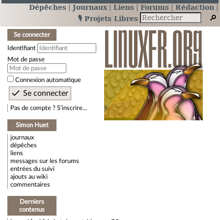
Dépêches
Journaux
Liens
Forums
Rédaction
🎙️ Projets Libres
Se connecter
Identifiant
Mot de passe
Connexion automatique
Pas de compte ? S’inscrire…
Simon Huet
journaux
dépêches
liens
messages sur les forums
entrées du suivi
ajouts au wiki
commentaires
Derniers
contenus