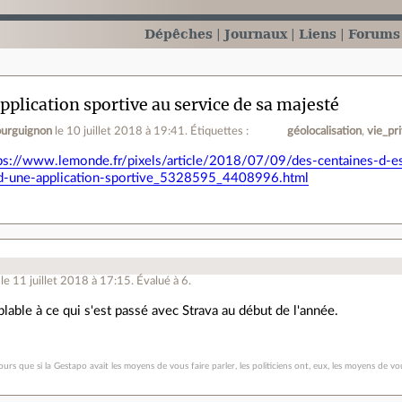
Dépêches
Journaux
Liens
Forums
pplication sportive au service de sa majesté
ourguignon
le 10 juillet 2018 à 19:41
.
Étiquettes :
géolocalisation
vie_pr
ps://www.lemonde.fr/pixels/article/2018/07/09/des-centaines-d-espi
d-une-application-sportive_5328595_4408996.html
le 11 juillet 2018 à 17:15
.
Évalué à
6
.
blable à ce qui s'est passé avec Strava au début de l'année.
urs que si la Gestapo avait les moyens de vous faire parler, les politiciens ont, eux, les moyens de vou