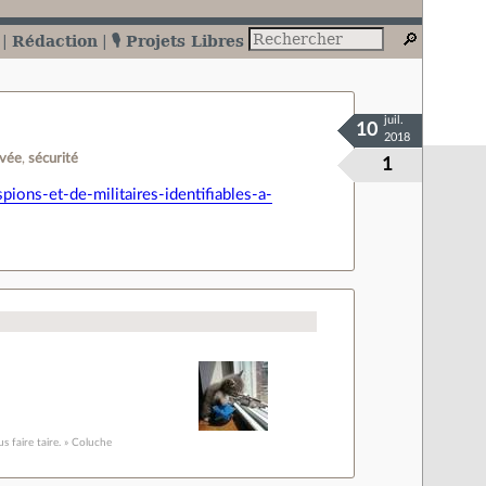
Rédaction
🎙️ Projets Libres
juil.
10
2018
ivée
sécurité
1
ons-et-de-militaires-identifiables-a-
s faire taire. » Coluche