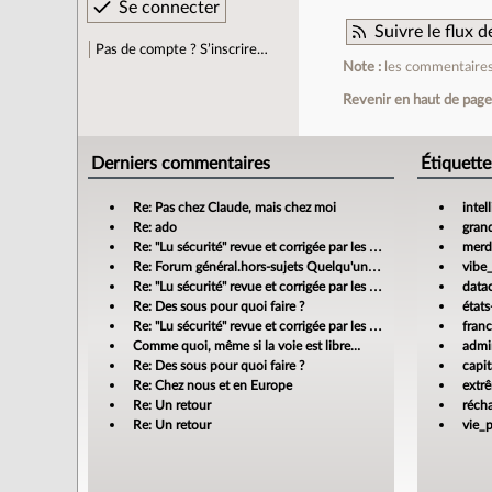
Suivre le flux
Pas de compte ? S’inscrire…
Note :
les commentaires 
Revenir en haut de pag
Derniers commentaires
Étiquette
Re: Pas chez Claude, mais chez moi
intel
Re: ado
gran
Re: "Lu sécurité" revue et corrigée par les banques
merdi
Re: Forum général.hors-sujets Quelqu'un a déjà confié sa compta à un cabinet d'expertise comptable en ligne ?
vibe
Re: "Lu sécurité" revue et corrigée par les banques
data
Re: Des sous pour quoi faire ?
états
Re: "Lu sécurité" revue et corrigée par les banques
fran
Comme quoi, même si la voie est libre…
admin
Re: Des sous pour quoi faire ?
capit
Re: Chez nous et en Europe
extr
Re: Un retour
réch
Re: Un retour
vie_p