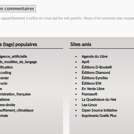
 des commentaires
appartiennent à celles et ceux qui les ont postés. Nous n’en sommes pas respo
e
s (tags) populaires
Sites amis
ligence_artificielle
Agenda du Libre
ds_modèles_de_langage
April
fication
Éditions D-BookeR
_coding
Éditions Diamond
center
Éditions Eyrolles
-unis
Éditions ENI
ce
En Vente Libre
istration_française
Framasoft
alisme
La Quadrature du Net
ême-droite
Lea-Linux
auffement_climatique
Open Source Initiative
rivée
Imprimerie Grafik Plus