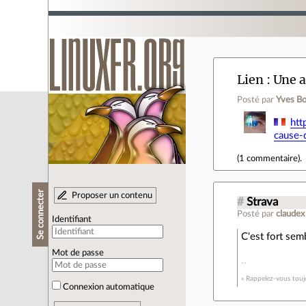
Lien
Une a
Posté par
Yves B
htt
cause-
(
1 commentaire
).
Se connecter
Proposer un contenu
#
Strava
Posté par
claudex
Identifiant
C'est fort sem
Mot de passe
« Rappelez-vous toujo
Connexion automatique