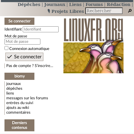
Dépêches
Journaux
Liens
Forums
Rédaction
🎙️ Projets Libres
Se connecter
Identifiant
Mot de passe
Connexion automatique
Pas de compte ? S’inscrire…
biomy
journaux
dépêches
liens
messages sur les forums
entrées du suivi
ajouts au wiki
commentaires
Derniers
contenus