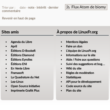
Flux Atom de biomy
Trier par :
date
note
intérêt
dernier
commentaire
Revenir en haut de page
Sites amis
À propos de LinuxFr.org
Agenda du Libre
Mentions légales
April
Faire un don
Éditions D-BookeR
L’équipe de LinuxFr.org
Éditions Diamond
Informations sur le site
Éditions Eyrolles
Aide / Foire aux questions
Éditions ENI
Suivi des suggestions et bogues
En Vente Libre
Wiki du site
Framasoft
Règles de modération
La Quadrature du Net
Statistiques
Lea-Linux
API pour le développement
Open Source Initiative
Code source du site
Imprimerie Grafik Plus
Plan du site