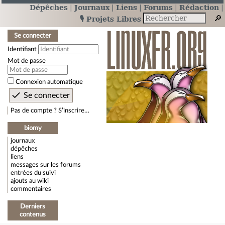
Dépêches
Journaux
Liens
Forums
Rédaction
🎙️ Projets Libres
Se connecter
Identifiant
Mot de passe
Connexion automatique
Pas de compte ? S’inscrire…
biomy
journaux
dépêches
liens
messages sur les forums
entrées du suivi
ajouts au wiki
commentaires
Derniers
contenus