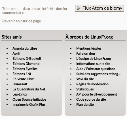
Flux Atom de biomy
Trier par :
date
note
intérêt
dernier
commentaire
Revenir en haut de page
Sites amis
À propos de LinuxFr.org
Agenda du Libre
Mentions légales
April
Faire un don
Éditions D-BookeR
L’équipe de LinuxFr.org
Éditions Diamond
Informations sur le site
Éditions Eyrolles
Aide / Foire aux questions
Éditions ENI
Suivi des suggestions et bogues
En Vente Libre
Wiki du site
Framasoft
Règles de modération
La Quadrature du Net
Statistiques
Lea-Linux
API pour le développement
Open Source Initiative
Code source du site
Imprimerie Grafik Plus
Plan du site