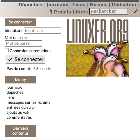
Dépêches
Journaux
Liens
Forums
Rédaction
🎙️ Projets Libres
Se connecter
Identifiant
Mot de passe
Connexion automatique
Pas de compte ? S’inscrire…
biomy
journaux
dépêches
liens
messages sur les forums
entrées du suivi
ajouts au wiki
commentaires
Derniers
contenus