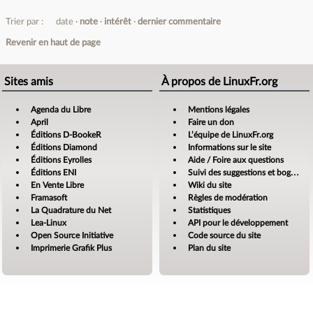
Trier par :
date
note
intérêt
dernier commentaire
Revenir en haut de page
Sites amis
À propos de LinuxFr.org
Agenda du Libre
Mentions légales
April
Faire un don
Éditions D-BookeR
L’équipe de LinuxFr.org
Éditions Diamond
Informations sur le site
Éditions Eyrolles
Aide / Foire aux questions
Éditions ENI
Suivi des suggestions et bogues
En Vente Libre
Wiki du site
Framasoft
Règles de modération
La Quadrature du Net
Statistiques
Lea-Linux
API pour le développement
Open Source Initiative
Code source du site
Imprimerie Grafik Plus
Plan du site