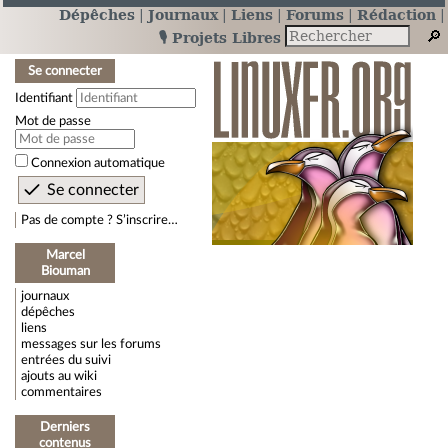
Dépêches
Journaux
Liens
Forums
Rédaction
🎙️ Projets Libres
Se connecter
Identifiant
Mot de passe
Connexion automatique
Pas de compte ? S’inscrire…
Marcel
Biouman
journaux
dépêches
liens
messages sur les forums
entrées du suivi
ajouts au wiki
commentaires
Derniers
contenus