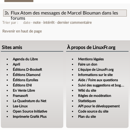
Flux Atom des messages de Marcel Biouman dans les
forums
Trier par :
date
note
intérêt
dernier commentaire
Revenir en haut de page
Sites amis
À propos de LinuxFr.org
Agenda du Libre
Mentions légales
April
Faire un don
Éditions D-BookeR
L’équipe de LinuxFr.org
Éditions Diamond
Informations sur le site
Éditions Eyrolles
Aide / Foire aux questions
Éditions ENI
Suivi des suggestions et bogues
En Vente Libre
Wiki du site
Framasoft
Règles de modération
La Quadrature du Net
Statistiques
Lea-Linux
API pour le développement
Open Source Initiative
Code source du site
Imprimerie Grafik Plus
Plan du site