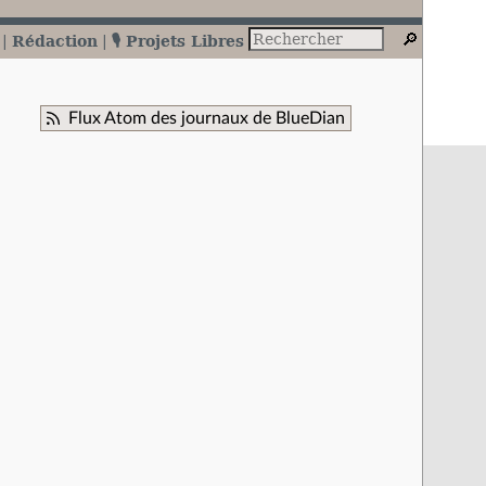
Rédaction
🎙️ Projets Libres
Flux Atom des journaux de BlueDian