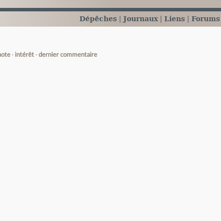
Dépêches
Journaux
Liens
Forums
note
intérêt
dernier commentaire
e