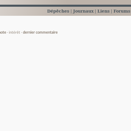
Dépêches
Journaux
Liens
Forums
note
intérêt
dernier commentaire
e