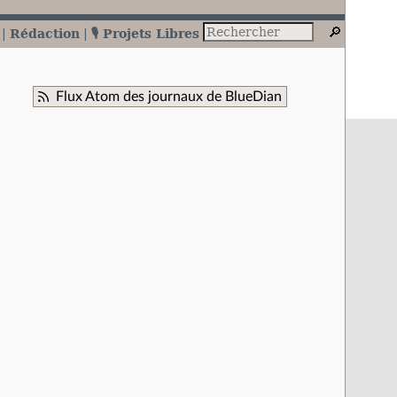
Rédaction
🎙️ Projets Libres
Flux Atom des journaux de BlueDian