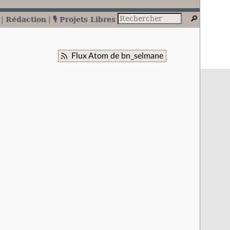
Rédaction
🎙️ Projets Libres
Flux Atom de bn_selmane