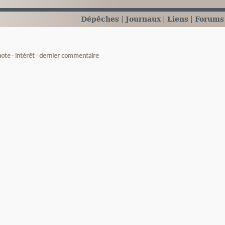
Dépêches
Journaux
Liens
Forums
note
intérêt
dernier commentaire
e