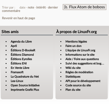
Flux Atom de boboss
Trier par :
date
note
intérêt
dernier
commentaire
Revenir en haut de page
Sites amis
À propos de LinuxFr.org
Agenda du Libre
Mentions légales
April
Faire un don
Éditions D-BookeR
L’équipe de LinuxFr.org
Éditions Diamond
Informations sur le site
Éditions Eyrolles
Aide / Foire aux questions
Éditions ENI
Suivi des suggestions et bogues
En Vente Libre
Wiki du site
Framasoft
Règles de modération
La Quadrature du Net
Statistiques
Lea-Linux
API pour le développement
Open Source Initiative
Code source du site
Imprimerie Grafik Plus
Plan du site