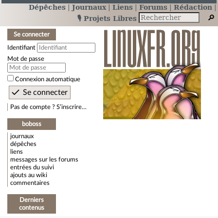
Dépêches
Journaux
Liens
Forums
Rédaction
🎙️ Projets Libres
Se connecter
Identifiant
Mot de passe
Connexion automatique
Pas de compte ? S’inscrire…
boboss
journaux
dépêches
liens
messages sur les forums
entrées du suivi
ajouts au wiki
commentaires
Derniers
contenus