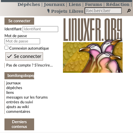
Dépêches
Journaux
Liens
Forums
Rédaction
🎙️ Projets Libres
Se connecter
Identifiant
Mot de passe
Connexion automatique
Pas de compte ? S’inscrire…
bomilongobopegedeon
journaux
dépêches
liens
messages sur les forums
entrées du suivi
ajouts au wiki
commentaires
Derniers
contenus