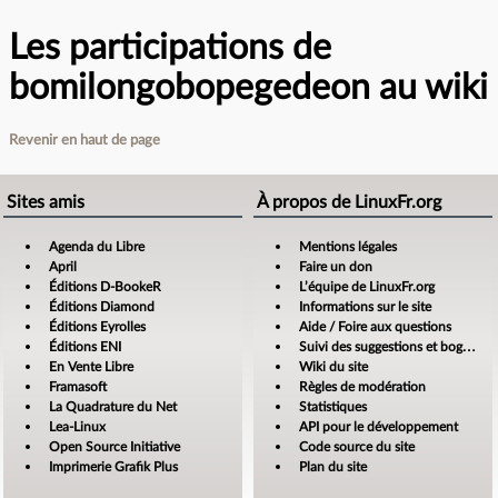
Les participations de
bomilongobopegedeon au wiki
Revenir en haut de page
Sites amis
À propos de LinuxFr.org
Agenda du Libre
Mentions légales
April
Faire un don
Éditions D-BookeR
L’équipe de LinuxFr.org
Éditions Diamond
Informations sur le site
Éditions Eyrolles
Aide / Foire aux questions
Éditions ENI
Suivi des suggestions et bogues
En Vente Libre
Wiki du site
Framasoft
Règles de modération
La Quadrature du Net
Statistiques
Lea-Linux
API pour le développement
Open Source Initiative
Code source du site
Imprimerie Grafik Plus
Plan du site