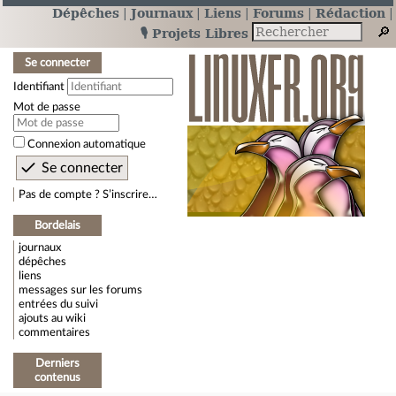
Dépêches
Journaux
Liens
Forums
Rédaction
🎙️ Projets Libres
Se connecter
Identifiant
Mot de passe
Connexion automatique
Pas de compte ? S’inscrire…
Bordelais
journaux
dépêches
liens
messages sur les forums
entrées du suivi
ajouts au wiki
commentaires
Derniers
contenus