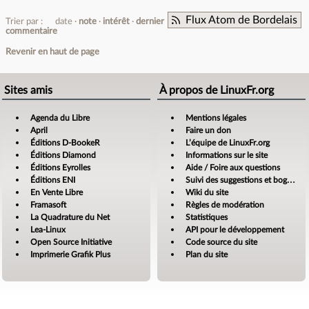
Flux Atom de Bordelais
Trier par :
date
note
intérêt
dernier
commentaire
Revenir en haut de page
Sites amis
À propos de LinuxFr.org
Agenda du Libre
Mentions légales
April
Faire un don
Éditions D-BookeR
L’équipe de LinuxFr.org
Éditions Diamond
Informations sur le site
Éditions Eyrolles
Aide / Foire aux questions
Éditions ENI
Suivi des suggestions et bogues
En Vente Libre
Wiki du site
Framasoft
Règles de modération
La Quadrature du Net
Statistiques
Lea-Linux
API pour le développement
Open Source Initiative
Code source du site
Imprimerie Grafik Plus
Plan du site