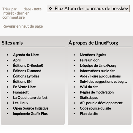
Flux Atom des journaux de bosskev
Trier par :
date
note
intérêt
dernier
commentaire
Revenir en haut de page
Sites amis
À propos de LinuxFr.org
Agenda du Libre
Mentions légales
April
Faire un don
Éditions D-BookeR
L’équipe de LinuxFr.org
Éditions Diamond
Informations sur le site
Éditions Eyrolles
Aide / Foire aux questions
Éditions ENI
Suivi des suggestions et bogues
En Vente Libre
Wiki du site
Framasoft
Règles de modération
La Quadrature du Net
Statistiques
Lea-Linux
API pour le développement
Open Source Initiative
Code source du site
Imprimerie Grafik Plus
Plan du site