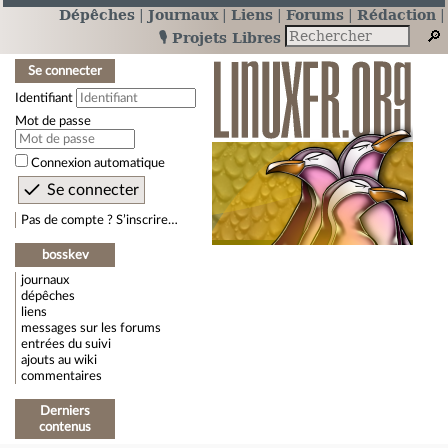
Dépêches
Journaux
Liens
Forums
Rédaction
🎙️ Projets Libres
Se connecter
Identifiant
Mot de passe
Connexion automatique
Pas de compte ? S’inscrire…
bosskev
journaux
dépêches
liens
messages sur les forums
entrées du suivi
ajouts au wiki
commentaires
Derniers
contenus