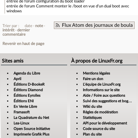
entrée de forum
configuration du boot loader
entrée de forum
Comment monter le /boot en vue d'un dual boot avec
windows
Flux Atom des journaux de boula
Trier par :
date
note
intérêt
dernier
commentaire
Revenir en haut de page
Sites amis
À propos de LinuxFr.org
Agenda du Libre
Mentions légales
April
Faire un don
Éditions D-BookeR
L’équipe de LinuxFr.org
Éditions Diamond
Informations sur le site
Éditions Eyrolles
Aide / Foire aux questions
Éditions ENI
Suivi des suggestions et bogues
En Vente Libre
Wiki du site
Framasoft
Règles de modération
La Quadrature du Net
Statistiques
Lea-Linux
API pour le développement
Open Source Initiative
Code source du site
Imprimerie Grafik Plus
Plan du site