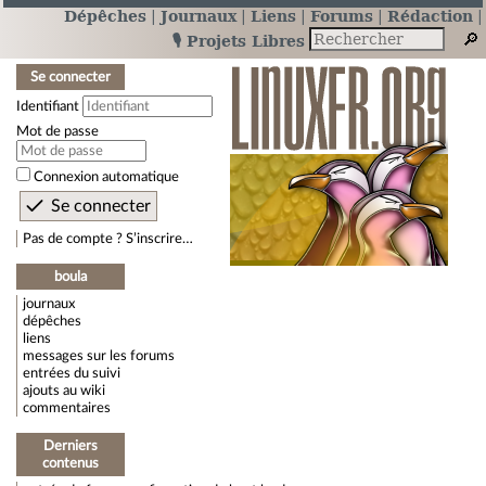
Dépêches
Journaux
Liens
Forums
Rédaction
🎙️ Projets Libres
Se connecter
Identifiant
Mot de passe
Connexion automatique
Pas de compte ? S’inscrire…
boula
journaux
dépêches
liens
messages sur les forums
entrées du suivi
ajouts au wiki
commentaires
Derniers
contenus