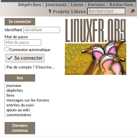
Dépêches
Journaux
Liens
Forums
Rédaction
🎙️ Projets Libres
Se connecter
Identifiant
Mot de passe
Connexion automatique
Pas de compte ? S’inscrire…
boz
journaux
dépêches
liens
messages sur les forums
entrées du suivi
ajouts au wiki
commentaires
Derniers
contenus