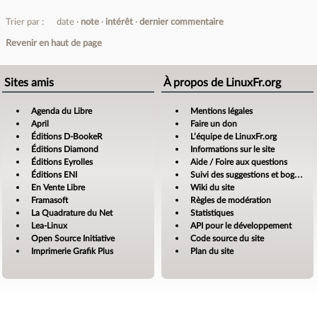
Trier par :
date
note
intérêt
dernier commentaire
Revenir en haut de page
Sites amis
À propos de LinuxFr.org
Agenda du Libre
Mentions légales
April
Faire un don
Éditions D-BookeR
L’équipe de LinuxFr.org
Éditions Diamond
Informations sur le site
Éditions Eyrolles
Aide / Foire aux questions
Éditions ENI
Suivi des suggestions et bogues
En Vente Libre
Wiki du site
Framasoft
Règles de modération
La Quadrature du Net
Statistiques
Lea-Linux
API pour le développement
Open Source Initiative
Code source du site
Imprimerie Grafik Plus
Plan du site