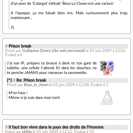
d'un post de 'Colargol' intitulé 'Bozo Le Clown est une raclure'
A l'époque, ça me faisait bien rire. Mais curieusement plus trop,
maintenant...
JL
#
Prison break
Posté par
Guillaume Denry
(
site web personnel
)
le 05 juin 2009 à 12:02
.
Évalué à
8
.
J'ai ton IP, prépare ta brosse à dent et ton gant de
toilette, une cellule t'attend. Et dans les douches, ne
te penche JAMAIS pour ramasser la savonnette.
[^]
#
Re: Prison break
Posté par
Bozo_le_clown
le 05 juin 2009 à 12:08
.
Évalué à
7
.
M'en fous !
Même si je suis dans mon tor
d
#
Il faut bon vivre dans le pays des droits de l'Homme
Posté par
téthis
le 05 juin 2009 à 12:12
.
Évalué à
10
.