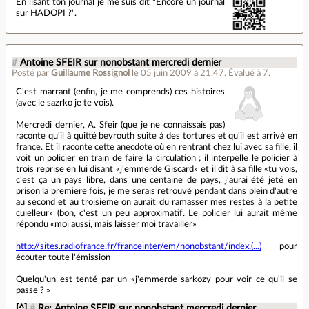
En lisant ton journal je me suis dit "Encore un journal
sur HADOPI ?".
#
Antoine SFEIR sur nonobstant mercredi dernier
Posté par
Guillaume Rossignol
le 05 juin 2009 à 21:47
.
Évalué à
7
.
C'est marrant (enfin, je me comprends) ces histoires
(avec le sazrko je te vois).
Mercredi dernier, A. Sfeir (que je ne connaissais pas)
raconte qu'il à quitté beyrouth suite à des tortures et qu'il est arrivé en
france. Et il raconte cette anecdote où en rentrant chez lui avec sa fille, il
voit un policier en train de faire la circulation ; il interpelle le policier à
trois reprise en lui disant «j'emmerde Giscard» et il dit à sa fille «tu vois,
c'est ça un pays libre, dans une centaine de pays, j'aurai été jeté en
prison la premiere fois, je me serais retrouvé pendant dans plein d'autre
au second et au troisieme on aurait du ramasser mes restes à la petite
cuielleur» (bon, c'est un peu approximatif. Le policier lui aurait même
répondu «moi aussi, mais laisser moi travailler»
http://sites.radiofrance.fr/franceinter/em/nonobstant/index.(...)
pour
écouter toute l'émission
Quelqu'un est tenté par un «j'emmerde sarkozy pour voir ce qu'il se
passe ? »
[^]
#
Re: Antoine SFEIR sur nonobstant mercredi dernier