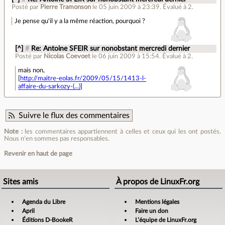
Posté par
Pierre Tramonson
le 05 juin 2009 à 23:39
.
Évalué à
2
.
Je pense qu'il y a la même réaction, pourquoi ?
[^]
#
Re: Antoine SFEIR sur nonobstant mercredi dernier
Posté par
Nicolas Coevoet
le 06 juin 2009 à 15:54
.
Évalué à
2
.
mais non,
[
http://maitre-eolas.fr/2009/05/15/1413-l-
affaire-du-sarkozy-(...)
]
Suivre le flux des commentaires
Note :
les commentaires appartiennent à celles et ceux qui les ont postés.
Nous n’en sommes pas responsables.
Revenir en haut de page
Sites amis
À propos de LinuxFr.org
Agenda du Libre
Mentions légales
April
Faire un don
Éditions D-BookeR
L’équipe de LinuxFr.org