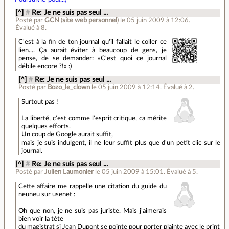
[^]
#
Re: Je ne suis pas seul ...
Posté par
GCN
(
site web personnel
)
le 05 juin 2009 à 12:06
.
Évalué à
8
.
C'est à la fin de ton journal qu'il fallait le coller ce
lien.... Ça aurait éviter à beaucoup de gens, je
pense, de se demander: «C'est quoi ce journal
débile encore ?!» :)
[^]
#
Re: Je ne suis pas seul ...
Posté par
Bozo_le_clown
le 05 juin 2009 à 12:14
.
Évalué à
2
.
Surtout pas !
La liberté, c'est comme l'esprit critique, ca mérite
quelques efforts.
Un coup de Google aurait suffit,
mais je suis indulgent, il ne leur suffit plus que d'un petit clic sur le
journal.
[^]
#
Re: Je ne suis pas seul ...
Posté par
Julien Laumonier
le 05 juin 2009 à 15:01
.
Évalué à
5
.
Cette affaire me rappelle une citation du guide du
neuneu sur usenet :
Oh que non, je ne suis pas juriste. Mais j'aimerais
bien voir la tête
du magistrat si Jean Dupont se pointe pour porter plainte avec le print