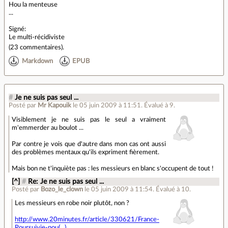
Hou la menteuse
...
Signé:
Le multi-récidiviste
(
23 commentaires
).
Markdown
EPUB
#
Je ne suis pas seul ...
Posté par
Mr Kapouik
le 05 juin 2009 à 11:51
.
Évalué à
9
.
Visiblement je ne suis pas le seul a vraiment
m'emmerder au boulot ...
Par contre je vois que d'autre dans mon cas ont aussi
des problèmes mentaux qu'ils expriment fièrement.
Mais bon ne t'inquiète pas : les messieurs en blanc s'occupent de tout !
[^]
#
Re: Je ne suis pas seul ...
Posté par
Bozo_le_clown
le 05 juin 2009 à 11:54
.
Évalué à
10
.
Les messieurs en robe noir plutôt, non ?
http://www.20minutes.fr/article/330621/France-
Poursuivie-pou(...)