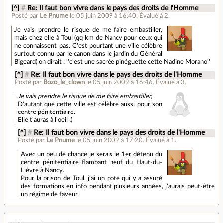
[^]
#
Re: Il faut bon vivre dans le pays des droits de l'Homme
Posté par
Le Pnume
le 05 juin 2009 à 16:40
.
Évalué à
2
.
Je vais prendre le risque de me faire embastiller,
mais chez elle à Toul (qq km de Nancy pour ceux qui
ne connaissent pas. C'est pourtant une ville célèbre
surtout connu par le canon dans le jardin du Général
Bigeard) on dirait : ''c'est une sacrée pinéguette cette Nadine Morano''
[^]
#
Re: Il faut bon vivre dans le pays des droits de l'Homme
Posté par
Bozo_le_clown
le 05 juin 2009 à 16:46
.
Évalué à
3
.
Je vais prendre le risque de me faire embastiller,
D'autant que cette ville est célèbre aussi pour son
centre pénitentiaire.
Elle t'auras à l'oeil ;)
[^]
#
Re: Il faut bon vivre dans le pays des droits de l'Homme
Posté par
Le Pnume
le 05 juin 2009 à 17:20
.
Évalué à
1
.
Avec un peu de chance je serais le 1er détenu du
centre pénitentiaire flambant neuf du Haut-du-
Lièvre à Nancy.
Pour la prison de Toul, j'ai un pote qui y a assuré
des formations en info pendant plusieurs années, j'aurais peut-être
un régime de faveur.