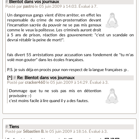
#
Bientot dans vos journaux
Posté par
pastro
le 05 juin 2009 à 14:03
.
Évalué à
7
.
Un dangereux gangs vient d'être arrêter, en effet les
responsable du crime de non-prosternation devant
l'incarnation sacrée du pouvoir ne se pas mis genoux
comme le veux la politesse. Les criminels auront droit
à 5 ans de prison, réaction des gouvenement: "c'est un scandale on
devrai rétablir la peine de mort!".
fais divert 55 arrèstations pour accusation sans fondement de "tu m'as
volé mon gouter" dans les écoles françaises.
P.S. je suis déja en procès pour non-respect de la langue françaises ;p .
[^]
#
Re: Bientot dans vos journaux
Posté par
cracker460
le 05 juin 2009 à 14:29
.
Évalué à
3
.
Dommage que tu ne sois pas mis en détention
provisoire :-)
c'est moins facile à lire quand il y a des fautes.
#
Tiens
Posté par
Sébastien B.
le 05 juin 2009 à 18:16
.
Évalué à
3
.