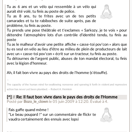
Tu as 6 ans et un vélo qui ressemble à un vélo qui
aurait été volé, tu finis au poste de police.
Tu as 8 ans, tu te frites avec un de tes petits
camarades et tu te rabiboches de suite après, pas de
problème, tu finis au poste.
Tu prends une pose théâtrale et t'exclames « Sarkozy, je te vois » pour
détendre l'atmosphère lots d'un contrôle d'identité tendu, tu finis au
poste
Tu as le malheur d'avoir une petite affiche « casse-toi pov'con » alors que
tu es seul en vélo au lieu d'être au milieu de plein de producteurs de lait
avec un « casse-toi pov'con » écrit sur un tracteur, tu finis au poste.
Tu détournes de l'argent public, abuses de ton mandat électoral, tu finis
avec la légion d'honneur.
Ah, il fait bon vivre au pays des droits de l'homme (s'étouffe).
The capacity of the human mind for swallowing nonsense and spewing it forth in violent and repressive
action has never yet been plumbed. -- Robert A. Heinlein
[^]
#
Re: Il faut bon vivre dans le pays des droits de l'Homme
Posté par
Bozo_le_clown
le 05 juin 2009 à 12:20
.
Évalué à
4
.
Fais gaffe quand même !
"Le beau poupard !" sur un commentaire de flickr te
vaudra certainement des ennuis avec lopsi