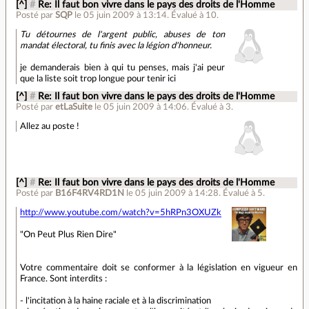
[^]
#
Re: Il faut bon vivre dans le pays des droits de l'Homme
Posté par
SQP
le 05 juin 2009 à 13:14
.
Évalué à
10
.
Tu détournes de l'argent public, abuses de ton
mandat électoral, tu finis avec la légion d'honneur.
je demanderais bien à qui tu penses, mais j'ai peur
que la liste soit trop longue pour tenir ici
[^]
#
Re: Il faut bon vivre dans le pays des droits de l'Homme
Posté par
etLaSuite
le 05 juin 2009 à 14:06
.
Évalué à
3
.
Allez au poste !
[^]
#
Re: Il faut bon vivre dans le pays des droits de l'Homme
Posté par
B16F4RV4RD1N
le 05 juin 2009 à 14:28
.
Évalué à
5
.
http://www.youtube.com/watch?v=5hRPn3OXUZk
"On Peut Plus Rien Dire"
Votre commentaire doit se conformer à la législation en vigueur en
France. Sont interdits :
- l'incitation à la haine raciale et à la discrimination