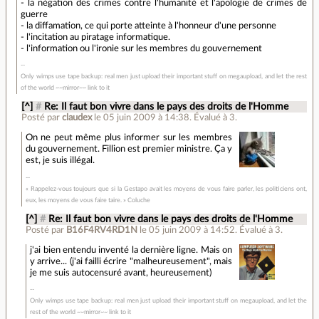
- la négation des crimes contre l'humanité et l'apologie de crimes de
guerre
- la diffamation, ce qui porte atteinte à l'honneur d'une personne
- l'incitation au piratage informatique.
- l'information ou l'ironie sur les membres du gouvernement
Only wimps use tape backup: real men just upload their important stuff on megaupload, and let the rest
of the world ~~mirror~~ link to it
[^]
#
Re: Il faut bon vivre dans le pays des droits de l'Homme
Posté par
claudex
le 05 juin 2009 à 14:38
.
Évalué à
3
.
On ne peut même plus informer sur les membres
du gouvernement. Fillion est premier ministre. Ça y
est, je suis illégal.
« Rappelez-vous toujours que si la Gestapo avait les moyens de vous faire parler, les politiciens ont,
eux, les moyens de vous faire taire. » Coluche
[^]
#
Re: Il faut bon vivre dans le pays des droits de l'Homme
Posté par
B16F4RV4RD1N
le 05 juin 2009 à 14:52
.
Évalué à
3
.
j'ai bien entendu inventé la dernière ligne. Mais on
y arrive... (j'ai failli écrire "malheureusement", mais
je me suis autocensuré avant, heureusement)
Only wimps use tape backup: real men just upload their important stuff on megaupload, and let the
rest of the world ~~mirror~~ link to it