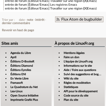
entrée de forum
[Éditeur/Emacs] Travailler sur une région ((X)Emacs)
entrée de forum
[Éditeur/Emacs] Les registres Emacs
entrée de forum
[Éditeur/Emacs] Travailler sur une région ((X)Emacs)
Flux Atom de bugbuilder
Trier par :
date
note
intérêt
dernier commentaire
Revenir en haut de page
Sites amis
À propos de LinuxFr.org
Agenda du Libre
Mentions légales
April
Faire un don
Éditions D-BookeR
L’équipe de LinuxFr.org
Éditions Diamond
Informations sur le site
Éditions Eyrolles
Aide / Foire aux questions
Éditions ENI
Suivi des suggestions et bogues
En Vente Libre
Wiki du site
Framasoft
Règles de modération
La Quadrature du Net
Statistiques
Lea-Linux
API pour le développement
Open Source Initiative
Code source du site
Imprimerie Grafik Plus
Plan du site