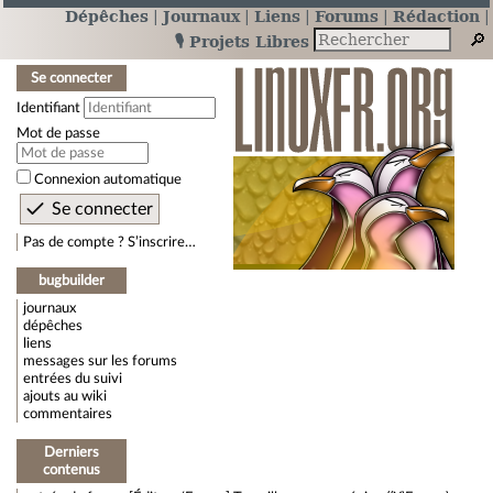
Dépêches
Journaux
Liens
Forums
Rédaction
🎙️ Projets Libres
Se connecter
Identifiant
Mot de passe
Connexion automatique
Pas de compte ? S’inscrire…
bugbuilder
journaux
dépêches
liens
messages sur les forums
entrées du suivi
ajouts au wiki
commentaires
Derniers
contenus