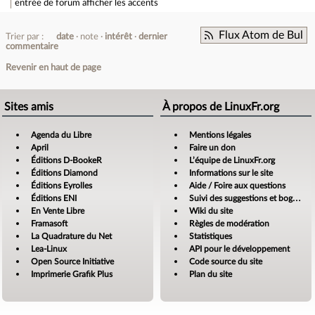
entrée de forum
afficher les accents
Flux Atom de Bul
Trier par :
date
note
intérêt
dernier
commentaire
Revenir en haut de page
Sites amis
À propos de LinuxFr.org
Agenda du Libre
Mentions légales
April
Faire un don
Éditions D-BookeR
L’équipe de LinuxFr.org
Éditions Diamond
Informations sur le site
Éditions Eyrolles
Aide / Foire aux questions
Éditions ENI
Suivi des suggestions et bogues
En Vente Libre
Wiki du site
Framasoft
Règles de modération
La Quadrature du Net
Statistiques
Lea-Linux
API pour le développement
Open Source Initiative
Code source du site
Imprimerie Grafik Plus
Plan du site