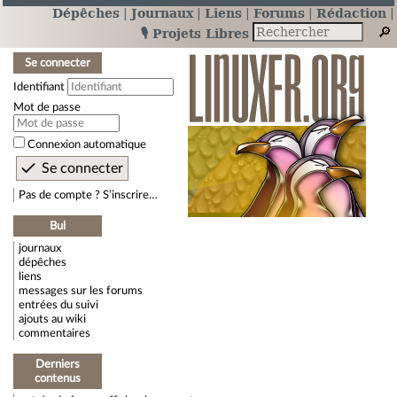
Dépêches
Journaux
Liens
Forums
Rédaction
🎙️ Projets Libres
Se connecter
Identifiant
Mot de passe
Connexion automatique
Pas de compte ? S’inscrire…
Bul
journaux
dépêches
liens
messages sur les forums
entrées du suivi
ajouts au wiki
commentaires
Derniers
contenus