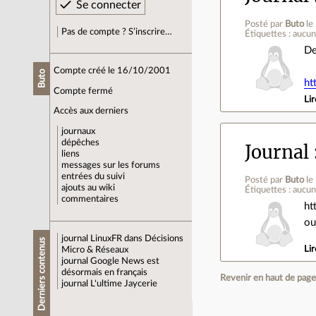
Posté par
Buto
le
Pas de compte ? S’inscrire…
Étiquettes : aucu
De
Compte créé le 16/10/2001
Buto
ht
Compte fermé
Lir
Accès aux derniers
journaux
dépêches
Journal
liens
messages sur les forums
entrées du suivi
Posté par
Buto
le
ajouts au wiki
Étiquettes : aucu
commentaires
ht
ou
journal
LinuxFR dans Décisions
Derniers contenus
Lir
Micro & Réseaux
journal
Google News est
désormais en français
Revenir en haut de pag
journal
L'ultime Jaycerie