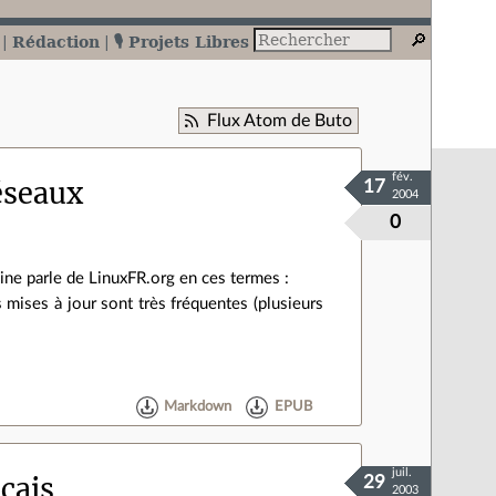
Rédaction
🎙️ Projets Libres
Flux Atom de Buto
fév.
éseaux
17
2004
0
ine parle de LinuxFR.org en ces termes :
es mises à jour sont très fréquentes (plusieurs
Markdown
EPUB
juil.
çais
29
2003