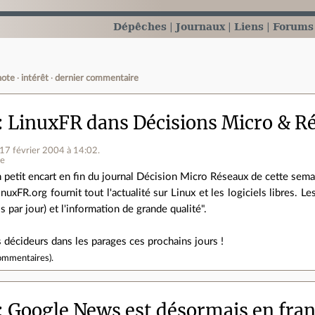
Dépêches
Journaux
Liens
Forums
note
intérêt
dernier commentaire
LinuxFR dans Décisions Micro & R
 17 février 2004 à 14:02
.
ne
 petit encart en fin du journal Décision Micro Réseaux de cette sema
inuxFR.org fournit tout l'actualité sur Linux et les logiciels libres. L
is par jour) et l'information de grande qualité".
es décideurs dans les parages ces prochains jours !
ommentaires
).
Google News est désormais en fran