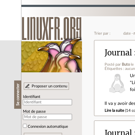
Trier par :
date
Journal
Posté par
Buto
le
Étiquettes : aucu
Un
"L
Se connecter
Proposer un contenu
fo
Identifiant
Il va y avoir d
Lire la suite
(
14 c
Mot de passe
Connexion automatique
Journal