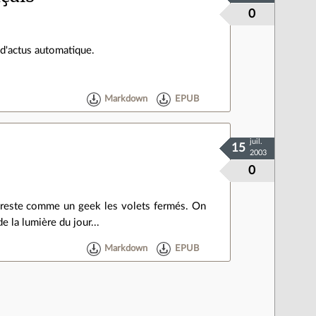
0
 d'actus automatique.
Markdown
EPUB
juil.
15
2003
0
n reste comme un geek les volets fermés. On
e la lumière du jour...
Markdown
EPUB