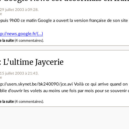
 29 juillet 2003 à 09:28
.
ne
puis 9h00 ce matin Google a ouvert la version française de son site
tp://news.google.fr/(...)
e la suite
(
4 commentaires
).
L'ultime Jaycerie
 15 juillet 2003 à 21:43
.
ne
tp://users.skynet.be/bk240090/jce.avi Voilà ce qui arrive quand o
blie d'ouvrir les volets au moins une fois par mois pour se souvenir d
e la suite
(
4 commentaires
).
e