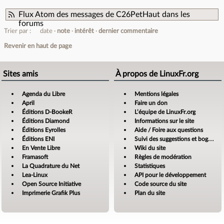
Flux Atom des messages de C26PetHaut dans les
forums
Trier par :
date
note
intérêt
dernier commentaire
Revenir en haut de page
Sites amis
À propos de LinuxFr.org
Agenda du Libre
Mentions légales
April
Faire un don
Éditions D-BookeR
L’équipe de LinuxFr.org
Éditions Diamond
Informations sur le site
Éditions Eyrolles
Aide / Foire aux questions
Éditions ENI
Suivi des suggestions et bogues
En Vente Libre
Wiki du site
Framasoft
Règles de modération
La Quadrature du Net
Statistiques
Lea-Linux
API pour le développement
Open Source Initiative
Code source du site
Imprimerie Grafik Plus
Plan du site