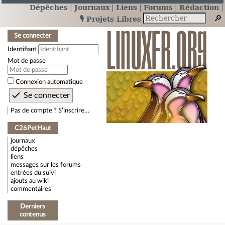
Dépêches
Journaux
Liens
Forums
Rédaction
🎙️ Projets Libres
Se connecter
Identifiant
Mot de passe
Connexion automatique
Pas de compte ? S’inscrire…
C26PetHaut
journaux
dépêches
liens
messages sur les forums
entrées du suivi
ajouts au wiki
commentaires
Derniers
contenus