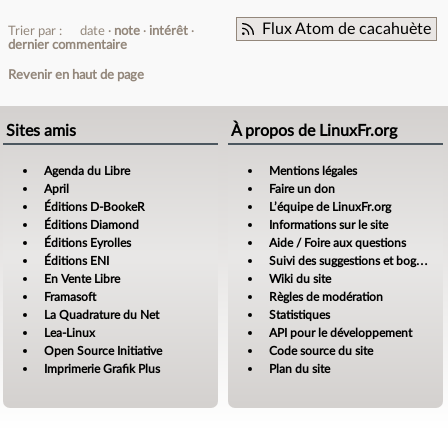
Flux Atom de cacahuète
Trier par :
date
note
intérêt
dernier commentaire
Revenir en haut de page
Sites amis
À propos de LinuxFr.org
Agenda du Libre
Mentions légales
April
Faire un don
Éditions D-BookeR
L’équipe de LinuxFr.org
Éditions Diamond
Informations sur le site
Éditions Eyrolles
Aide / Foire aux questions
Éditions ENI
Suivi des suggestions et bogues
En Vente Libre
Wiki du site
Framasoft
Règles de modération
La Quadrature du Net
Statistiques
Lea-Linux
API pour le développement
Open Source Initiative
Code source du site
Imprimerie Grafik Plus
Plan du site