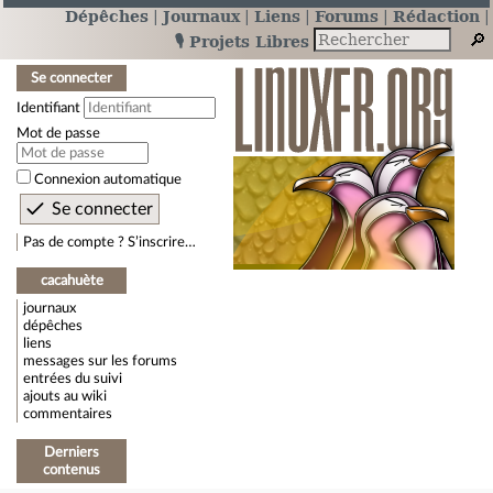
Dépêches
Journaux
Liens
Forums
Rédaction
🎙️ Projets Libres
Se connecter
Identifiant
Mot de passe
Connexion automatique
Pas de compte ? S’inscrire…
cacahuète
journaux
dépêches
liens
messages sur les forums
entrées du suivi
ajouts au wiki
commentaires
Derniers
contenus