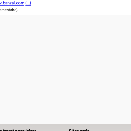
.banzai.com
(…)
mmentaire
).
e