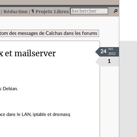
Rédaction
🎙️ Projets Libres
tom des messages de Calchas dans les forums
oct.
 et mailserver
24
2012
1
us Debian.
face dans le LAN, iptable et dnsmasq