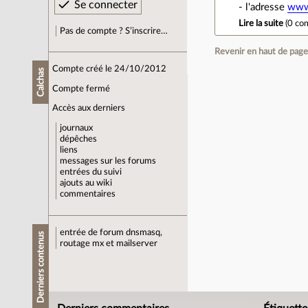
- l'adresse
www
Lire la suite
(
0 co
Pas de compte ? S’inscrire…
Revenir en haut de pag
Compte créé le 24/10/2012
Calchas
Compte fermé
Accès aux derniers
journaux
dépêches
liens
messages sur les forums
entrées du suivi
ajouts au wiki
commentaires
entrée de forum
dnsmasq,
Derniers contenus
routage mx et mailserver