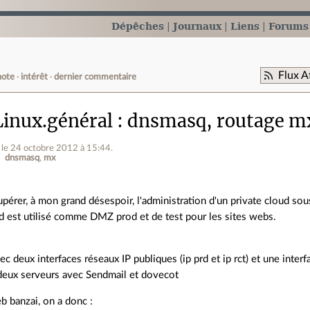
Dépêches
Journaux
Liens
Forums
Flux A
note
intérêt
dernier commentaire
inux.général
dnsmasq, routage mx
le 24 octobre 2012 à 15:44
.
dnsmasq
mx
upérer, à mon grand désespoir, l'administration d'un private cloud so
d est utilisé comme DMZ prod et de test pour les sites webs.
ec deux interfaces réseaux IP publiques (ip prd et ip rct) et une inter
deux serveurs avec Sendmail et dovecot
b banzai, on a donc :