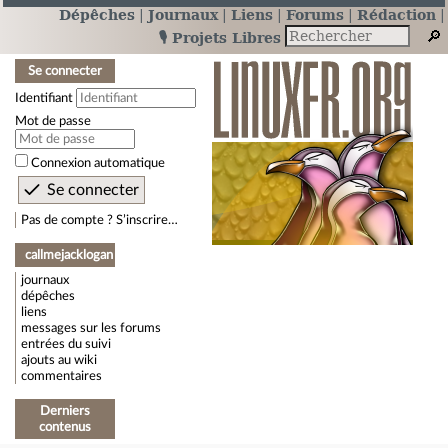
Dépêches
Journaux
Liens
Forums
Rédaction
🎙️ Projets Libres
Se connecter
Identifiant
Mot de passe
Connexion automatique
Pas de compte ? S’inscrire…
callmejacklogan
journaux
dépêches
liens
messages sur les forums
entrées du suivi
ajouts au wiki
commentaires
Derniers
contenus