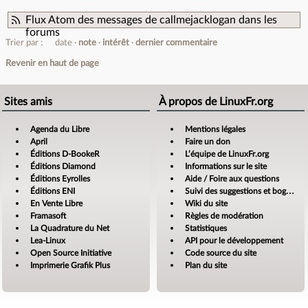
Flux Atom des messages de callmejacklogan dans les
forums
Trier par :
date
note
intérêt
dernier commentaire
Revenir en haut de page
Sites amis
À propos de LinuxFr.org
Agenda du Libre
Mentions légales
April
Faire un don
Éditions D-BookeR
L’équipe de LinuxFr.org
Éditions Diamond
Informations sur le site
Éditions Eyrolles
Aide / Foire aux questions
Éditions ENI
Suivi des suggestions et bogues
En Vente Libre
Wiki du site
Framasoft
Règles de modération
La Quadrature du Net
Statistiques
Lea-Linux
API pour le développement
Open Source Initiative
Code source du site
Imprimerie Grafik Plus
Plan du site