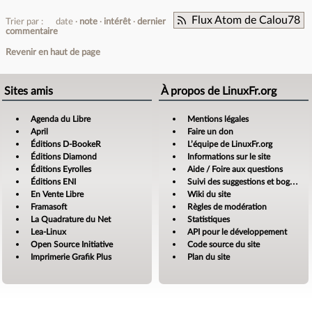
Flux Atom de Calou78
Trier par :
date
note
intérêt
dernier
commentaire
Revenir en haut de page
Sites amis
À propos de LinuxFr.org
Agenda du Libre
Mentions légales
April
Faire un don
Éditions D-BookeR
L’équipe de LinuxFr.org
Éditions Diamond
Informations sur le site
Éditions Eyrolles
Aide / Foire aux questions
Éditions ENI
Suivi des suggestions et bogues
En Vente Libre
Wiki du site
Framasoft
Règles de modération
La Quadrature du Net
Statistiques
Lea-Linux
API pour le développement
Open Source Initiative
Code source du site
Imprimerie Grafik Plus
Plan du site