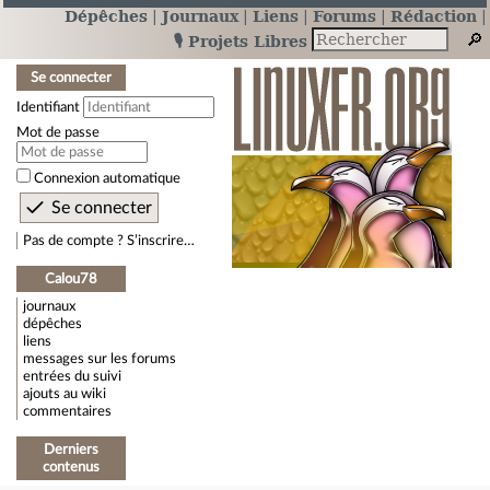
Dépêches
Journaux
Liens
Forums
Rédaction
🎙️ Projets Libres
Se connecter
Identifiant
Mot de passe
Connexion automatique
Pas de compte ? S’inscrire…
Calou78
journaux
dépêches
liens
messages sur les forums
entrées du suivi
ajouts au wiki
commentaires
Derniers
contenus