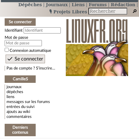
Dépêches
Journaux
Liens
Forums
Rédaction
🎙️ Projets Libres
Se connecter
Identifiant
Mot de passe
Connexion automatique
Pas de compte ? S’inscrire…
CamilleS
journaux
dépêches
liens
messages sur les forums
entrées du suivi
ajouts au wiki
commentaires
Derniers
contenus