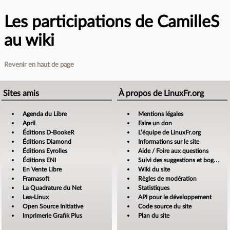
Les participations de CamilleS
au wiki
Revenir en haut de page
Sites amis
À propos de LinuxFr.org
Agenda du Libre
Mentions légales
April
Faire un don
Éditions D-BookeR
L’équipe de LinuxFr.org
Éditions Diamond
Informations sur le site
Éditions Eyrolles
Aide / Foire aux questions
Éditions ENI
Suivi des suggestions et bogues
En Vente Libre
Wiki du site
Framasoft
Règles de modération
La Quadrature du Net
Statistiques
Lea-Linux
API pour le développement
Open Source Initiative
Code source du site
Imprimerie Grafik Plus
Plan du site