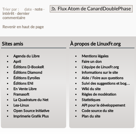
Flux Atom de CanardDoublePhase
Trier par :
date
note
intérêt
dernier
commentaire
Revenir en haut de page
Sites amis
À propos de LinuxFr.org
Agenda du Libre
Mentions légales
April
Faire un don
Éditions D-BookeR
L’équipe de LinuxFr.org
Éditions Diamond
Informations sur le site
Éditions Eyrolles
Aide / Foire aux questions
Éditions ENI
Suivi des suggestions et bogues
En Vente Libre
Wiki du site
Framasoft
Règles de modération
La Quadrature du Net
Statistiques
Lea-Linux
API pour le développement
Open Source Initiative
Code source du site
Imprimerie Grafik Plus
Plan du site