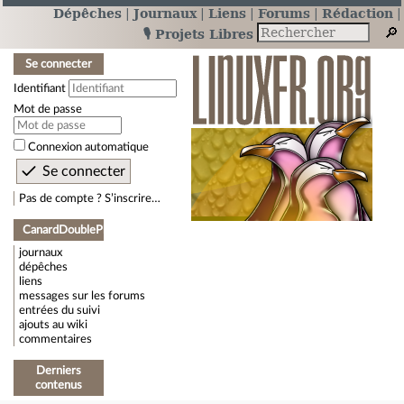
Dépêches
Journaux
Liens
Forums
Rédaction
🎙️ Projets Libres
Se connecter
Identifiant
Mot de passe
Connexion automatique
Pas de compte ? S’inscrire…
CanardDoublePhase
journaux
dépêches
liens
messages sur les forums
entrées du suivi
ajouts au wiki
commentaires
Derniers
contenus