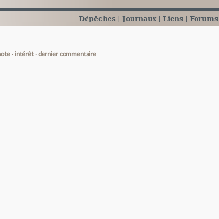
Dépêches
Journaux
Liens
Forums
note
intérêt
dernier commentaire
e