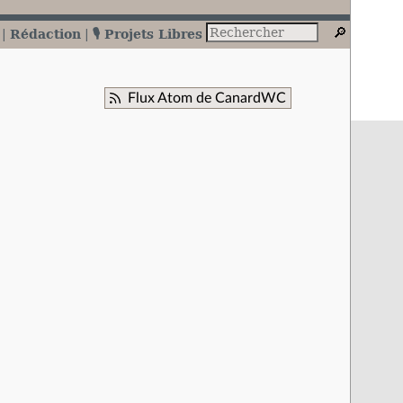
Rédaction
🎙️ Projets Libres
Flux Atom de CanardWC