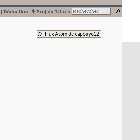
Rédaction
🎙️ Projets Libres
Flux Atom de capouyo22