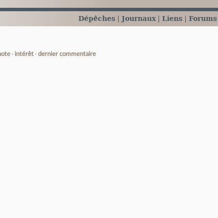
Dépêches
Journaux
Liens
Forums
note
intérêt
dernier commentaire
e