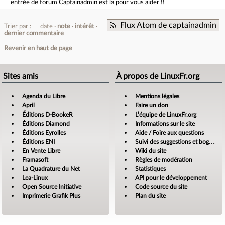
entrée de forum
Captainadmin est la pour vous aider !!
Flux Atom de captainadmin
Trier par :
date
note
intérêt
dernier commentaire
Revenir en haut de page
Sites amis
À propos de LinuxFr.org
Agenda du Libre
Mentions légales
April
Faire un don
Éditions D-BookeR
L’équipe de LinuxFr.org
Éditions Diamond
Informations sur le site
Éditions Eyrolles
Aide / Foire aux questions
Éditions ENI
Suivi des suggestions et bogues
En Vente Libre
Wiki du site
Framasoft
Règles de modération
La Quadrature du Net
Statistiques
Lea-Linux
API pour le développement
Open Source Initiative
Code source du site
Imprimerie Grafik Plus
Plan du site