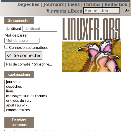
Dépêches
Journaux
Liens
Forums
Rédaction
🎙️ Projets Libres
Se connecter
Identifiant
Mot de passe
Connexion automatique
Pas de compte ? S’inscrire…
captainadmin
journaux
dépêches
liens
messages sur les forums
entrées du suivi
ajouts au wiki
commentaires
Derniers
contenus