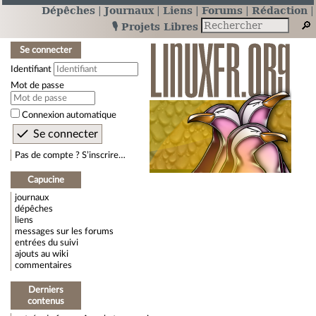
Dépêches
Journaux
Liens
Forums
Rédaction
🎙️ Projets Libres
Se connecter
Identifiant
Mot de passe
Connexion automatique
Pas de compte ? S’inscrire…
Capucine
journaux
dépêches
liens
messages sur les forums
entrées du suivi
ajouts au wiki
commentaires
Derniers
contenus