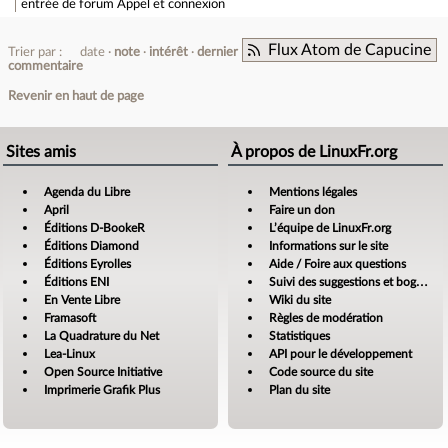
entrée de forum
Appel et connexion
Flux Atom de Capucine
Trier par :
date
note
intérêt
dernier
commentaire
Revenir en haut de page
Sites amis
À propos de LinuxFr.org
Agenda du Libre
Mentions légales
April
Faire un don
Éditions D-BookeR
L’équipe de LinuxFr.org
Éditions Diamond
Informations sur le site
Éditions Eyrolles
Aide / Foire aux questions
Éditions ENI
Suivi des suggestions et bogues
En Vente Libre
Wiki du site
Framasoft
Règles de modération
La Quadrature du Net
Statistiques
Lea-Linux
API pour le développement
Open Source Initiative
Code source du site
Imprimerie Grafik Plus
Plan du site