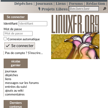
Dépêches
Journaux
Liens
Forums
Rédaction
🎙️ Projets Libres
Se connecter
Identifiant
Mot de passe
Connexion automatique
Pas de compte ? S’inscrire…
nicolas
garnier
journaux
dépêches
liens
messages sur les forums
entrées du suivi
ajouts au wiki
commentaires
Derniers
contenus