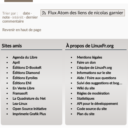
Flux Atom des liens de nicolas garnier
Trier par :
date
note
intérêt
dernier
commentaire
Revenir en haut de page
Sites amis
À propos de LinuxFr.org
Agenda du Libre
Mentions légales
April
Faire un don
Éditions D-BookeR
L’équipe de LinuxFr.org
Éditions Diamond
Informations sur le site
Éditions Eyrolles
Aide / Foire aux questions
Éditions ENI
Suivi des suggestions et bogues
En Vente Libre
Wiki du site
Framasoft
Règles de modération
La Quadrature du Net
Statistiques
Lea-Linux
API pour le développement
Open Source Initiative
Code source du site
Imprimerie Grafik Plus
Plan du site