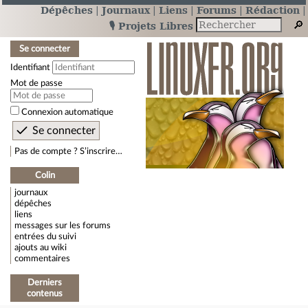
Dépêches
Journaux
Liens
Forums
Rédaction
🎙️ Projets Libres
Se connecter
Identifiant
Mot de passe
Connexion automatique
Pas de compte ? S’inscrire…
Colin
journaux
dépêches
liens
messages sur les forums
entrées du suivi
ajouts au wiki
commentaires
Derniers
contenus