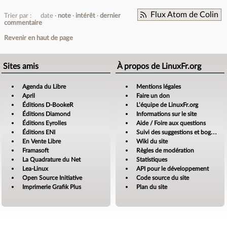
Flux Atom de Colin
Trier par :
date
note
intérêt
dernier
commentaire
Revenir en haut de page
Sites amis
À propos de LinuxFr.org
Agenda du Libre
Mentions légales
April
Faire un don
Éditions D-BookeR
L’équipe de LinuxFr.org
Éditions Diamond
Informations sur le site
Éditions Eyrolles
Aide / Foire aux questions
Éditions ENI
Suivi des suggestions et bogues
En Vente Libre
Wiki du site
Framasoft
Règles de modération
La Quadrature du Net
Statistiques
Lea-Linux
API pour le développement
Open Source Initiative
Code source du site
Imprimerie Grafik Plus
Plan du site