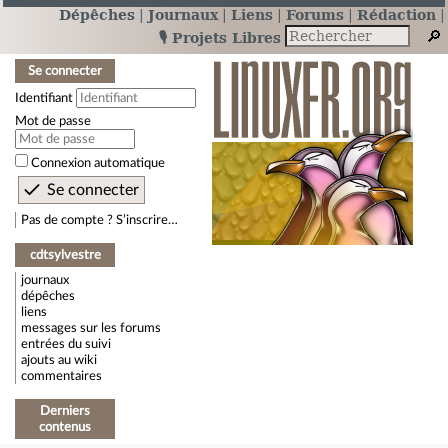
Dépêches
Journaux
Liens
Forums
Rédaction
🎙️ Projets Libres
Se connecter
Identifiant
Mot de passe
Connexion automatique
Pas de compte ? S’inscrire…
cdtsylvestre
journaux
dépêches
liens
messages sur les forums
entrées du suivi
ajouts au wiki
commentaires
Derniers
contenus