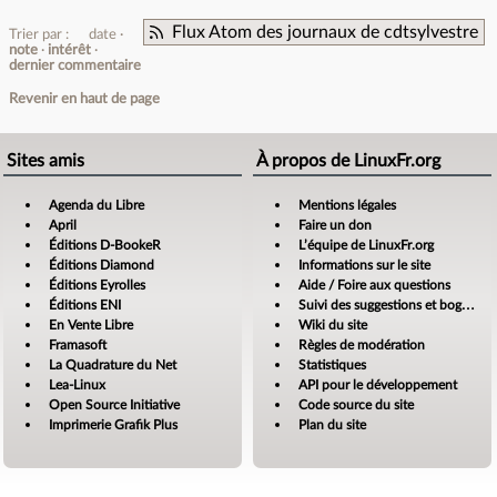
Flux Atom des journaux de cdtsylvestre
Trier par :
date
note
intérêt
dernier commentaire
Revenir en haut de page
Sites amis
À propos de LinuxFr.org
Agenda du Libre
Mentions légales
April
Faire un don
Éditions D-BookeR
L’équipe de LinuxFr.org
Éditions Diamond
Informations sur le site
Éditions Eyrolles
Aide / Foire aux questions
Éditions ENI
Suivi des suggestions et bogues
En Vente Libre
Wiki du site
Framasoft
Règles de modération
La Quadrature du Net
Statistiques
Lea-Linux
API pour le développement
Open Source Initiative
Code source du site
Imprimerie Grafik Plus
Plan du site