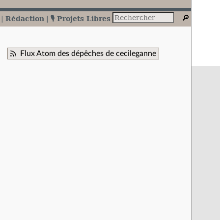
Rédaction
🎙️ Projets Libres
Flux Atom des dépêches de cecileganne