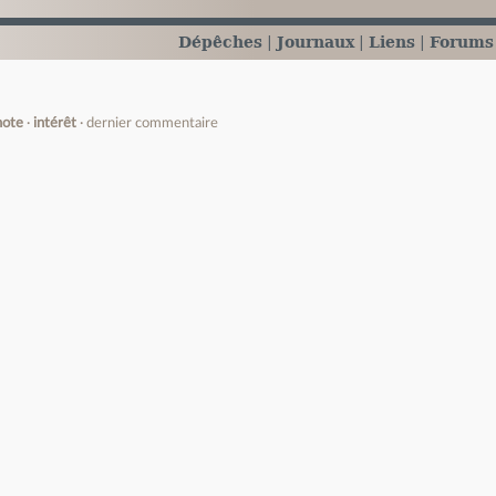
Dépêches
Journaux
Liens
Forums
note
intérêt
dernier commentaire
e