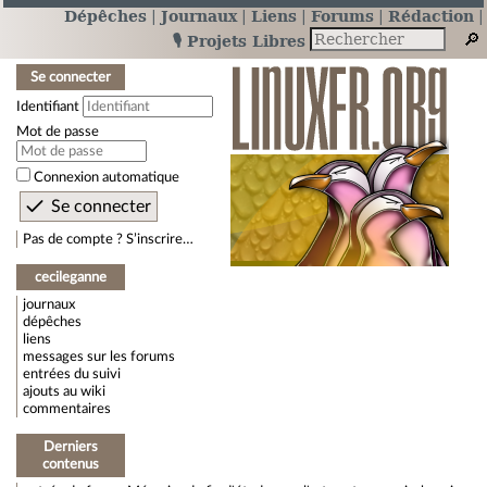
Dépêches
Journaux
Liens
Forums
Rédaction
🎙️ Projets Libres
Se connecter
Identifiant
Mot de passe
Connexion automatique
Pas de compte ? S’inscrire…
cecileganne
journaux
dépêches
liens
messages sur les forums
entrées du suivi
ajouts au wiki
commentaires
Derniers
contenus