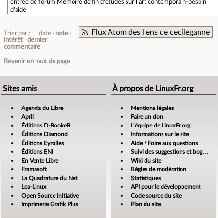
entrée de forum
Mémoire de fin d'études sur l'art contemporain-besoin
d'aide
Flux Atom des liens de cecileganne
Trier par :
date
note
intérêt
dernier
commentaire
Revenir en haut de page
Sites amis
À propos de LinuxFr.org
Agenda du Libre
Mentions légales
April
Faire un don
Éditions D-BookeR
L’équipe de LinuxFr.org
Éditions Diamond
Informations sur le site
Éditions Eyrolles
Aide / Foire aux questions
Éditions ENI
Suivi des suggestions et bogues
En Vente Libre
Wiki du site
Framasoft
Règles de modération
La Quadrature du Net
Statistiques
Lea-Linux
API pour le développement
Open Source Initiative
Code source du site
Imprimerie Grafik Plus
Plan du site