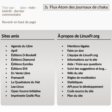
Flux Atom des journaux de chaka
Trier par :
date
note
intérêt
dernier
commentaire
Revenir en haut de page
Sites amis
À propos de LinuxFr.org
Agenda du Libre
Mentions légales
April
Faire un don
Éditions D-BookeR
L’équipe de LinuxFr.org
Éditions Diamond
Informations sur le site
Éditions Eyrolles
Aide / Foire aux questions
Éditions ENI
Suivi des suggestions et bogues
En Vente Libre
Wiki du site
Framasoft
Règles de modération
La Quadrature du Net
Statistiques
Lea-Linux
API pour le développement
Open Source Initiative
Code source du site
Imprimerie Grafik Plus
Plan du site