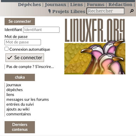
Dépêches
Journaux
Liens
Forums
Rédaction
🎙️ Projets Libres
Se connecter
Identifiant
Mot de passe
Connexion automatique
Pas de compte ? S’inscrire…
chaka
journaux
dépêches
liens
messages sur les forums
entrées du suivi
ajouts au wiki
commentaires
Derniers
contenus