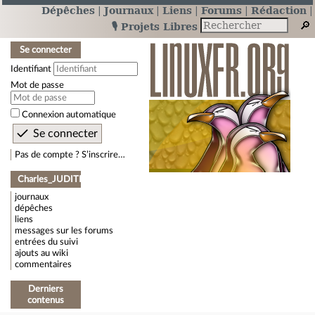
Dépêches
Journaux
Liens
Forums
Rédaction
🎙️ Projets Libres
Se connecter
Identifiant
Mot de passe
Connexion automatique
Pas de compte ? S’inscrire…
Charles_JUDITH
journaux
dépêches
liens
messages sur les forums
entrées du suivi
ajouts au wiki
commentaires
Derniers
contenus