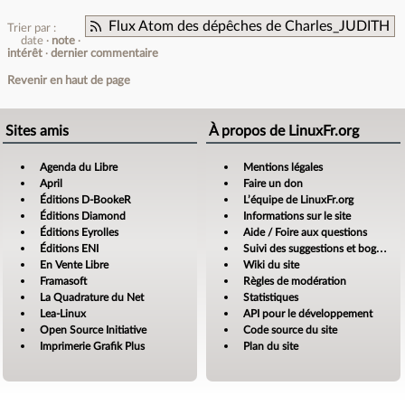
Flux Atom des dépêches de Charles_JUDITH
Trier par :
date
note
intérêt
dernier commentaire
Revenir en haut de page
Sites amis
À propos de LinuxFr.org
Agenda du Libre
Mentions légales
April
Faire un don
Éditions D-BookeR
L’équipe de LinuxFr.org
Éditions Diamond
Informations sur le site
Éditions Eyrolles
Aide / Foire aux questions
Éditions ENI
Suivi des suggestions et bogues
En Vente Libre
Wiki du site
Framasoft
Règles de modération
La Quadrature du Net
Statistiques
Lea-Linux
API pour le développement
Open Source Initiative
Code source du site
Imprimerie Grafik Plus
Plan du site