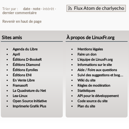
Flux Atom de charlyecho
Trier par :
date
note
intérêt
dernier commentaire
Revenir en haut de page
Sites amis
À propos de LinuxFr.org
Agenda du Libre
Mentions légales
April
Faire un don
Éditions D-BookeR
L’équipe de LinuxFr.org
Éditions Diamond
Informations sur le site
Éditions Eyrolles
Aide / Foire aux questions
Éditions ENI
Suivi des suggestions et bogues
En Vente Libre
Wiki du site
Framasoft
Règles de modération
La Quadrature du Net
Statistiques
Lea-Linux
API pour le développement
Open Source Initiative
Code source du site
Imprimerie Grafik Plus
Plan du site