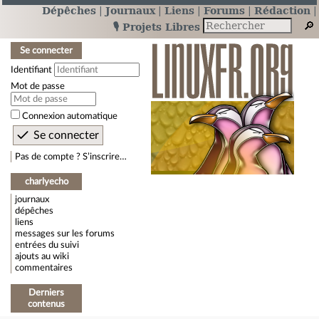
Dépêches
Journaux
Liens
Forums
Rédaction
🎙️ Projets Libres
Se connecter
Identifiant
Mot de passe
Connexion automatique
Pas de compte ? S’inscrire…
charlyecho
journaux
dépêches
liens
messages sur les forums
entrées du suivi
ajouts au wiki
commentaires
Derniers
contenus